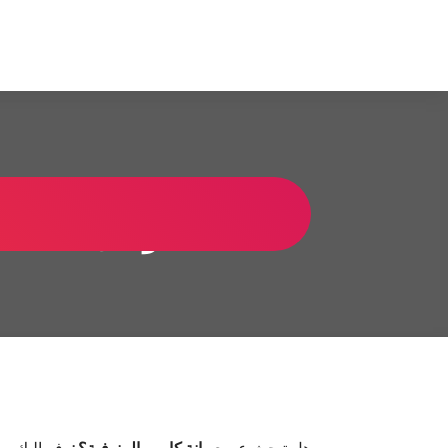
لتجاوز
لى
c
لمحتوى
a
r
r
ص
i
توكيل تكييف ك
e
r