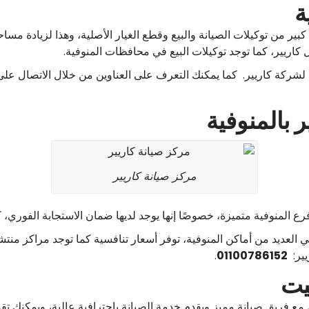
ة
ر من توكيلات الصيانة والبيع وقطع الغيار الأصلية، وهذا لزيادة مسا
ل كاريير، كما توجد توكيلات البيع في محافظات المنوفية.
 لشركة كاريير. كما يمكنك التعرف على العناوين من خلال الاتصال على 
 بالمنوفية
مركز صيانة كاريير
 المنوفية متميزة، خصوصًا إنها يوجد لديها ضمان الاستجابة الفوري، كم
 العديد من أماكن المنوفية، توفر أسعار تنافسية كما توجد مراكز منت
يير:
01100786152
.
يت
 مع فريق صيانة مميز ويقدم خدمة الصيانة باحترافية عالية، ويمكنك 